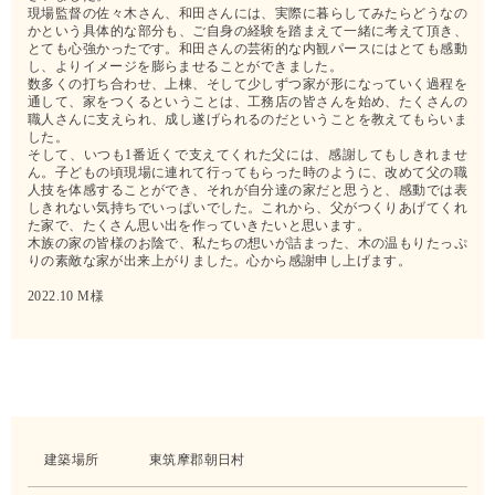
現場監督の佐々木さん、和田さんには、実際に暮らしてみたらどうなの
かという具体的な部分も、ご自身の経験を踏まえて一緒に考えて頂き、
とても心強かったです。和田さんの芸術的な内観パースにはとても感動
し、よりイメージを膨らませることができました。
数多くの打ち合わせ、上棟、そして少しずつ家が形になっていく過程を
通して、家をつくるということは、工務店の皆さんを始め、たくさんの
職人さんに支えられ、成し遂げられるのだということを教えてもらいま
した。
そして、いつも1番近くで支えてくれた父には、感謝してもしきれませ
ん。子どもの頃現場に連れて行ってもらった時のように、改めて父の職
人技を体感することができ、それが自分達の家だと思うと、感動では表
しきれない気持ちでいっぱいでした。これから、父がつくりあげてくれ
た家で、たくさん思い出を作っていきたいと思います。
木族の家の皆様のお陰で、私たちの想いが詰まった、木の温もりたっぷ
りの素敵な家が出来上がりました。心から感謝申し上げます。
2022.10 M様
建築場所
東筑摩郡朝日村