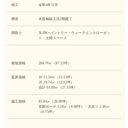
竣工
令和4年11月
構造
木造軸組工法2階建て
間取り
3LDK+パントリー・ウォークインクローゼッ
ト・土間スペース
敷地面積
288.76㎡（87.35坪）
延床面積
1F 51.34㎡（15.53坪）
2F 39.74㎡（12.02坪）
合計 91.08㎡（27.55坪）
施工面積
95.84㎡（28.99坪）
玄関ポーチ 2.28㎡（0.69坪）・犬走り 2.48㎡
（0.75坪）