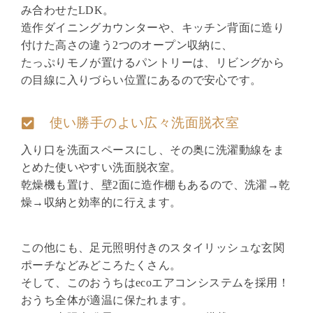
み合わせたLDK。
造作ダイニングカウンターや、キッチン背面に造り
付けた高さの違う2つのオープン収納に、
たっぷりモノが置けるパントリーは、リビングから
の目線に入りづらい位置にあるので安心です。
使い勝手のよい広々洗面脱衣室
入り口を洗面スペースにし、その奥に洗濯動線をま
とめた使いやすい洗面脱衣室。
乾燥機も置け、壁2面に造作棚もあるので、洗濯→乾
燥→収納と効率的に行えます。
この他にも、足元照明付きのスタイリッシュな玄関
ポーチなどみどころたくさん。
そして、このおうちはecoエアコンシステムを採用！
おうち全体が適温に保たれます。