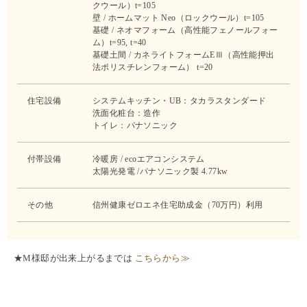
クウール）t=105
壁 / ホームマット Neo（ロックウール）t=105
基礎 / ネオマフォーム（高性能フェノールフォー
ム）t=95, t=40
基礎土間 / カネライトフォームEⅢ（高性能押出
法ポリスチレンフォーム） t=20
住宅設備
システムキッチン・UB：タカラスタンダード
洗面化粧台：造作
トイレ：パナソニック
付帯設備
冷暖房 / ecoエアコンシステム
太陽光発電 /パナソニック製 4.77kw
その他
信州健康ゼロエネ住宅助成金（70万円）利用
★M様邸が出来上がるまでは
こちらから≫