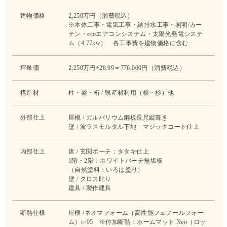
建物価格
2,250万円（消費税込）
※本体工事・電気工事・給排水工事・照明/カー
テン・ecoエアコンシステム・太陽光発電システ
ム（4.77kw） 各工事費を建物価格に含む
坪単価
2,250万円÷28.99＝776,000円（消費税込）
構造材
柱・梁・桁 / 県産材利用（桧・杉）他
外部仕上
屋根 / ガルバリウム鋼板長尺縦葺き
壁 / 波ラスモルタル下地 マジックコート仕上
内部仕上
床 / 玄関ポーチ：タタキ仕上
1階・2階：ホワイトバーチ無垢板
（自然塗料：いろは塗り）
壁 / クロス貼り
建具 / 製作建具
断熱仕様
屋根 /ネオマフォーム（高性能フェノールフォー
ム）t=95 ※付加断熱：ホームマット Neo（ロッ