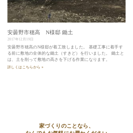
安曇野市穂高 N様邸 鋤土
2017年12月19日
安曇野市穂高のN様邸が着工致しました。 基礎工事に着手す
る前に敷地の全体的な鋤土（すきど）を行いました。 鋤土と
は、土を削って敷地の高さを下げる作業になります。
詳しくはこちらから »
家づくりのことなら、