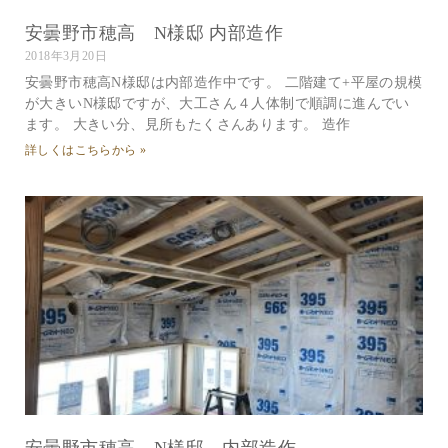
安曇野市穂高 N様邸 内部造作
2018年3月20日
安曇野市穂高N様邸は内部造作中です。 二階建て+平屋の規模
が大きいN様邸ですが、大工さん４人体制で順調に進んでい
ます。 大きい分、見所もたくさんあります。 造作
詳しくはこちらから »
安曇野市穂高 N様邸 内部造作