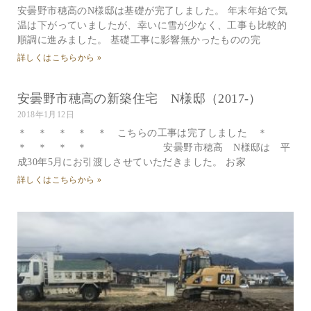
安曇野市穂高のN様邸は基礎が完了しました。 年末年始で気
温は下がっていましたが、幸いに雪が少なく、工事も比較的
順調に進みました。 基礎工事に影響無かったものの完
詳しくはこちらから »
安曇野市穂高の新築住宅 N様邸（2017-）
2018年1月12日
＊ ＊ ＊ ＊ ＊ こちらの工事は完了しました ＊
＊ ＊ ＊ ＊ 安曇野市穂高 N様邸は 平
成30年5月にお引渡しさせていただきました。 お家
詳しくはこちらから »