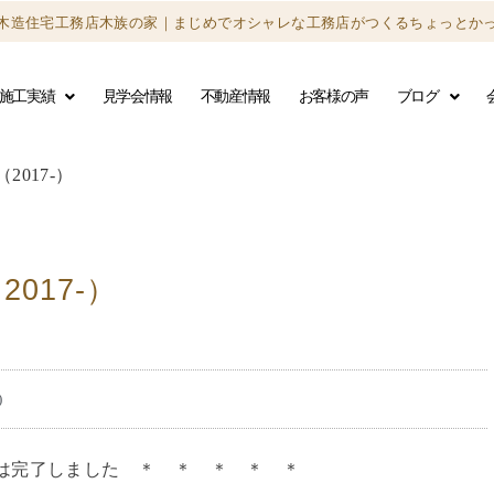
木造住宅工務店木族の家｜
まじめでオシャレな工務店がつくる
ちょっとか
施工実績
見学会情報
不動産情報
お客様の声
ブログ
017-）
017-）
)
は完了しました ＊ ＊ ＊ ＊ ＊