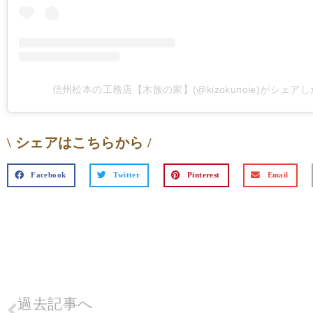
信州松本の工務店【木族の家】(@kizokunoie)がシェア
\ シェアはこちらから /
Facebook
Twitter
Pinterest
Email
過去記事へ