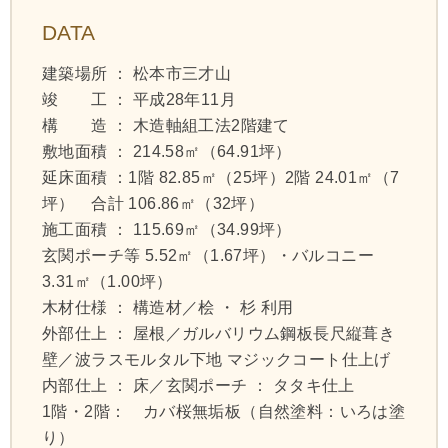
DATA
建築場所 ： 松本市三才山
竣 工 ： 平成28年11月
構 造 ： 木造軸組工法2階建て
敷地面積 ： 214.58㎡（64.91坪）
延床面積 ：1階 82.85㎡（25坪）2階 24.01㎡（7
坪） 合計 106.86㎡（32坪）
施工面積 ： 115.69㎡（34.99坪）
玄関ポーチ等 5.52㎡（1.67坪）・バルコニー
3.31㎡（1.00坪）
木材仕様 ： 構造材／桧 ・ 杉 利用
外部仕上 ： 屋根／ガルバリウム鋼板長尺縦葺き
壁／波ラスモルタル下地 マジックコート仕上げ
内部仕上 ： 床／玄関ポーチ ： タタキ仕上
1階・2階： カバ桜無垢板（自然塗料：いろは塗
り）