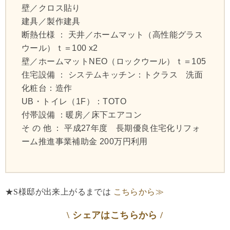
壁／クロス貼り
建具／製作建具
断熱仕様 ： 天井／ホームマット（高性能グラス
ウール）ｔ＝100 x2
壁／ホームマットNEO（ロックウール）ｔ＝105
住宅設備 ： システムキッチン：トクラス 洗面
化粧台：造作
UB・トイレ（1F）：TOTO
付帯設備 ：暖房／床下エアコン
そ の 他 ： 平成27年度 長期優良住宅化リフォ
ーム推進事業補助金 200万円利用
★S様邸が出来上がるまでは
こちらから≫
\ シェアはこちらから /