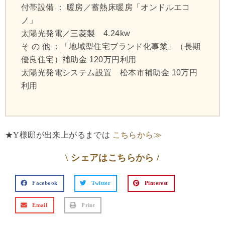
付帯設備 ： 暖房／蓄熱床暖房「オンドルエコ
ノ」
太陽光発電／三菱製 4.24kw
そ の 他 ：「地域型住宅ブランド化事業」（長期
優良住宅）補助金 120万円利用
太陽光発電システム設置 松本市補助金 10万円
利用
★Y様邸が出来上がるまでは
こちらから≫
\ シェアはこちらから /
Facebook
Twitter
Pinterest
Email
Print