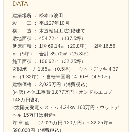
DATA
建築場所 ： 松本市波田
竣 工 ： 平成27年10月
構 造 ： 木造軸組工法2階建て
敷地面積 ： 454.72㎡（137.5坪）
延床面積 ： 1階 69.14㎡（20.8坪） 2階 16.56
㎡（5坪） 合計 85.70㎡（25.8坪）
施工面積 ： 106.62㎡（32.25坪）
玄関ポーチ 1.65㎡（0.5坪）・ウッドデッキ 4.37
㎡（1.32坪）・自転車置場 14.90㎡（4.50坪）
建物価格 ： 2,025万円（消費税込）
(内訳) 本体工事費 1,877万円・オンドルエコノ
148万円含む
<太陽光発電システム 4.24kw 160万円・ウッドデ
ッキ 15万円は別途>
坪 単 価 ：（2,025万円-120万円）÷ 32.25坪＝
590,000円（消費税込）