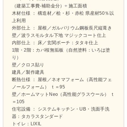
（建築工事費-補助金分）÷ 施工面積
木材仕様 ： 構造材／桧・杉・赤松 県産材50％以
上利用
外部仕上 ： 屋根／ガルバリウム鋼板長尺縦葺き
壁／波ラスモルタル下地 マジックコート仕上
内部仕上 ： 床／玄関ポーチ：タタキ仕上
1階・2階：カバ桜無垢板（自然塗料：いろは塗
り）
壁／クロス貼り
建具／製作建具
断熱仕様 ： 屋根／ネオマフォーム（高性能フェ
ノールフォーム） ｔ＝95
壁／ホームマットNeo（高性能グラスウール） ｔ
＝105
住宅設備 ： システムキッチン・UB・洗面手洗
器：タカラスタンダード
トイレ：LIXIL