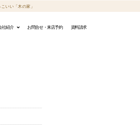
っこいい「木の家」
会社紹介
お問合せ・来店予約
資料請求