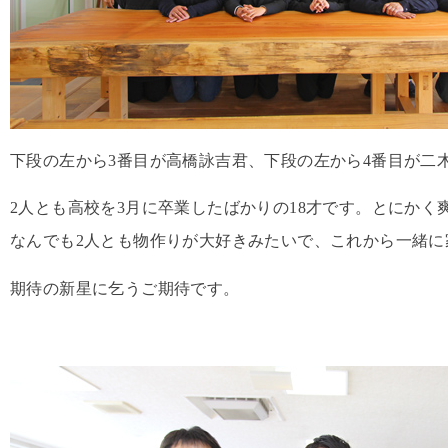
下段の左から3番目が高橋詠吉君、下段の左から4番目が二
2人とも高校を3月に卒業したばかりの18才です。とにかく
なんでも2人とも物作りが大好きみたいで、これから一緒に
期待の新星に乞うご期待です。