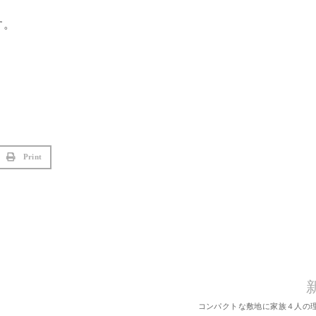
す。
Print
コンパクトな敷地に
家族４人の