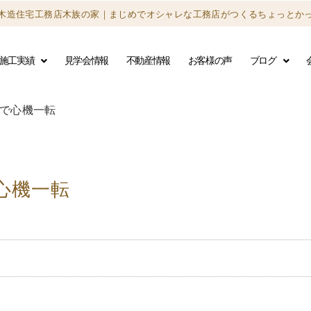
木造住宅工務店木族の家｜
まじめでオシャレな工務店がつくる
ちょっとか
施工実績
見学会情報
不動産情報
お客様の声
ブログ
で心機一転
心機一転