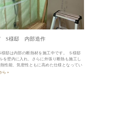
 S様邸 内部造作
S様邸は内部の断熱材を施工中です。 Ｓ様邸
ルを壁内に入れ、さらに外張り断熱も施工し
断熱性能、気密性ともに高めた仕様となってい
ら »