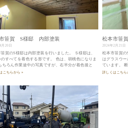
市笹賀 S様邸 内部塗装
松本市笹賀
年4月20日
2024年2月21日
市笹賀のS様邸は内部塗装を行いました。 Ｓ様邸は、
松本市笹賀の
外のすべてを着色する形です。 色は、胡桃色になりま
はグラスウー
 もちろん作業途中の写真ですが、右半分が着色後と
ています。 
はこちらから »
詳しくはこちらか