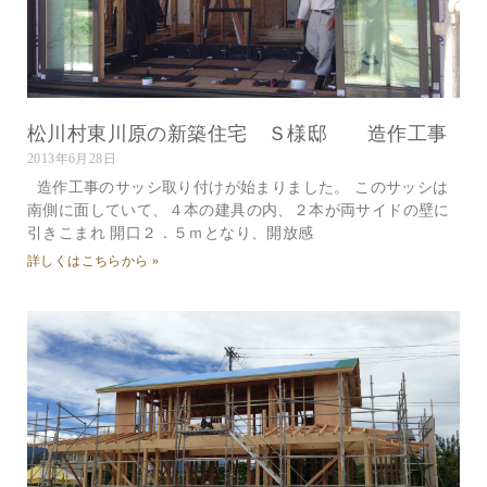
松川村東川原の新築住宅 Ｓ様邸 造作工事
2013年6月28日
造作工事のサッシ取り付けが始まりました。 このサッシは
南側に面していて、４本の建具の内、２本が両サイドの壁に
引きこまれ 開口２．５ｍとなり、開放感
詳しくはこちらから »