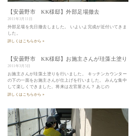
【安曇野市 KK様邸】外部足場撤去
2011年3月11日
外部足場を先日撤去しました。 いよいよ完成が近付いてきま
した。
詳しくはこちらから »
【安曇野市 KK様邸】お施主さんが珪藻土塗り
2011年3月5日
お施主さんが珪藻土塗りを行いました。 キッチンカウンター
の下の一面をお施主さんが仕上げを行いました。 みんな集中
して楽しくできました。将来は左官屋さん？ あじの
詳しくはこちらから »