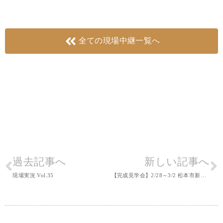
全ての現場中継一覧へ
過去記事へ
新しい記事へ
現場実況 Vol.35
【完成見学会】2/28～3/2 松本市新村『自分たちの心地いい広さで暮らす、平屋の“ついの住処”』予約制