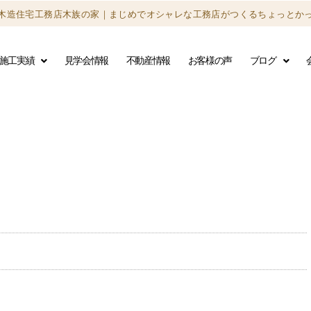
木造住宅工務店木族の家｜
まじめでオシャレな工務店がつくる
ちょっとか
施工実績
見学会情報
不動産情報
お客様の声
ブログ