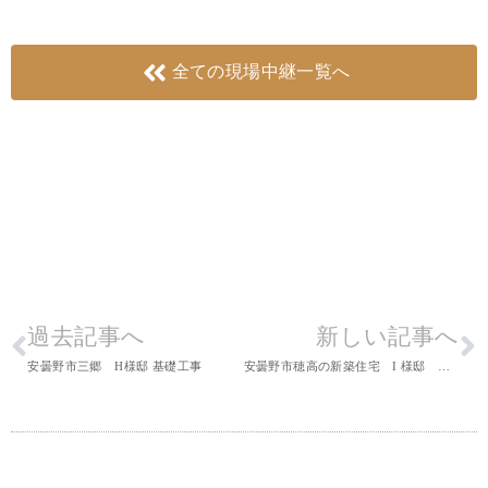
全ての現場中継一覧へ
過去記事へ
新しい記事へ
安曇野市三郷 H様邸 基礎工事
安曇野市穂高の新築住宅 I 様邸 造作工事