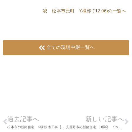
竣 松本市元町 Y様邸 (’12.06)
の一覧へ
全ての現場中継一覧へ
過去記事へ
新しい記事へ
松本市の新築住宅 K様邸 木工事【床板張り】
安曇野市の新築住宅 O様邸 ：木工事【断熱材充填】