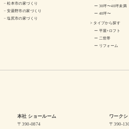
− 松本市の家づくり
ー 30坪〜40坪未満
− 安曇野市の家づくり
ー 40坪〜
− 塩尻市の家づくり
> タイプから探す
ー 平屋+ロフト
ー 二世帯
ー リフォーム
本社 ショールーム
ワークシ
〒390-0874
〒390-13