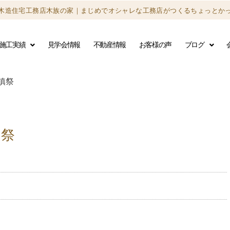
木造住宅工務店木族の家｜
まじめでオシャレな工務店がつくる
ちょっとか
施工実績
見学会情報
不動産情報
お客様の声
ブログ
鎮祭
鎮祭