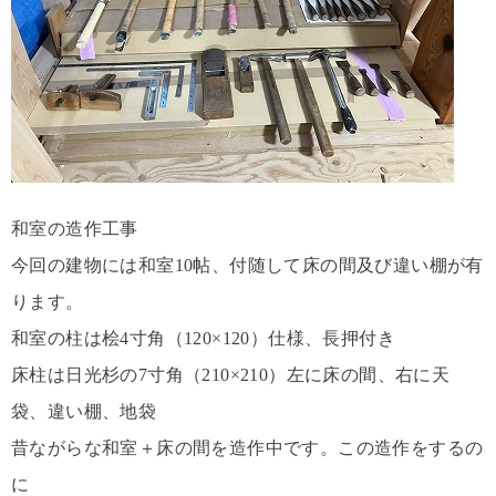
和室の造作工事
今回の建物には和室10帖、付随して床の間及び違い棚が有
ります。
和室の柱は桧4寸角（120×120）仕様、長押付き
床柱は日光杉の7寸角（210×210）左に床の間、右に天
袋、違い棚、地袋
昔ながらな和室＋床の間を造作中です。この造作をするの
に