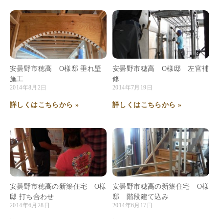
安曇野市穂高 O様邸 垂れ壁
安曇野市穂高 O様邸 左官補
施工
修
2014年8月2日
2014年7月19日
詳しくはこちらから »
詳しくはこちらから »
安曇野市穂高の新築住宅 O様
安曇野市穂高の新築住宅 O様
邸 打ち合わせ
邸 階段建て込み
2014年6月28日
2014年6月17日