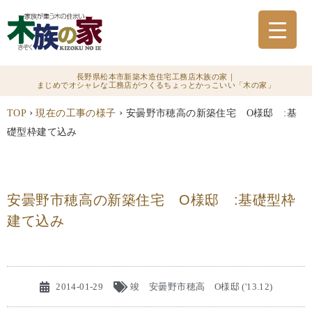
長野県松本市新築木造住宅工務店木族の家｜
まじめでオシャレな工務店がつくるちょっとかっこいい「木の家」
›
›
TOP
現在の工事の様子
安曇野市穂高の新築住宅 O様邸 :基
礎型枠建て込み
安曇野市穂高の新築住宅 O様邸 :基礎型枠
建て込み
2014-01-29
竣 安曇野市穂高 O様邸 ('13.12)