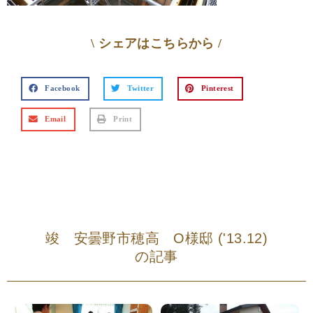
\ シェアはこちらから /
Facebook
Twitter
Pinterest
Email
Print
竣 安曇野市穂高 O様邸 ('13.12)
の記事