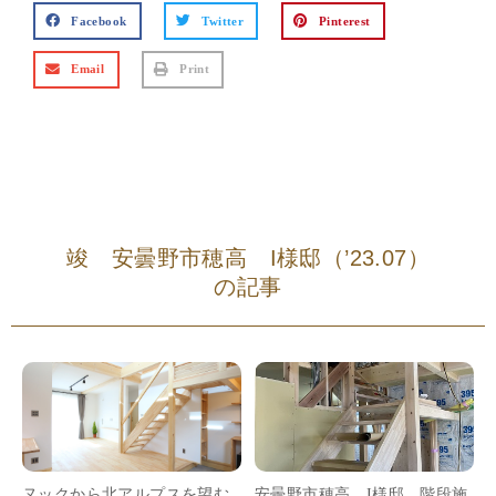
Facebook
Twitter
Pinterest
Email
Print
竣 安曇野市穂高 I様邸（’23.07）
の記事
ヌックから北アルプスを望む
安曇野市穂高 I様邸 階段施