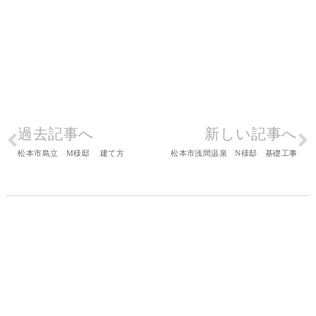
過去記事へ
新しい記事へ
松本市島立 M様邸 建て方
松本市浅間温泉 N様邸 基礎工事