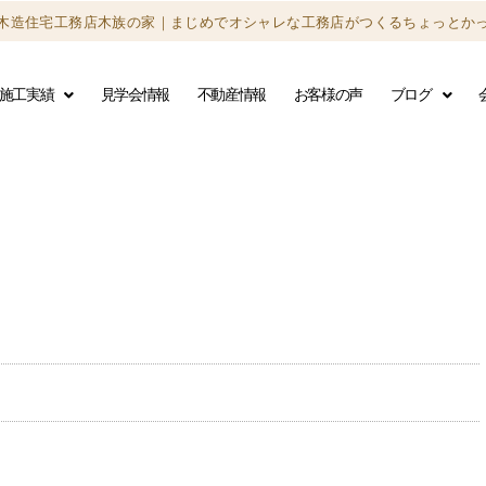
木造住宅工務店木族の家｜
まじめでオシャレな工務店がつくる
ちょっとか
施工実績
見学会情報
不動産情報
お客様の声
ブログ