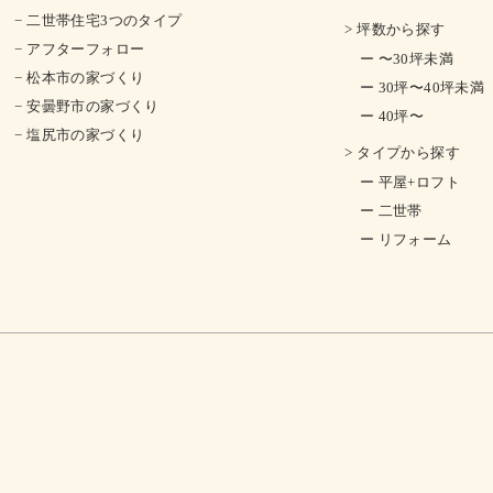
− 二世帯住宅3つのタイプ
> 坪数から探す
− アフターフォロー
ー 〜30坪未満
− 松本市の家づくり
ー 30坪〜40坪未満
− 安曇野市の家づくり
ー 40坪〜
− 塩尻市の家づくり
> タイプから探す
ー 平屋+ロフト
ー 二世帯
ー リフォーム