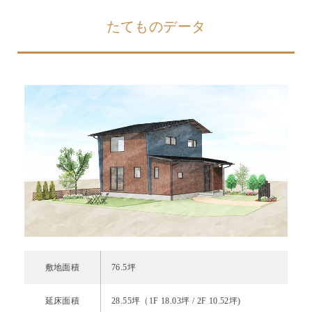
たてものデータ
敷地面積
76.5坪
延床面積
28.55坪
（1F
18.03坪 / 2F 10.52坪
)