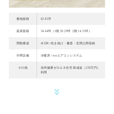
敷地面積
62.81坪
延床面積
34.44坪（1階 20.29坪 2階 14.15坪）
間取構成
4LDK+吹き抜け・書斎・玄関土間収納
付帯設備
冷暖房 / ecoエアコンシステム
その他
信州健康ゼロエネ住宅 助成金（130万円）
利用