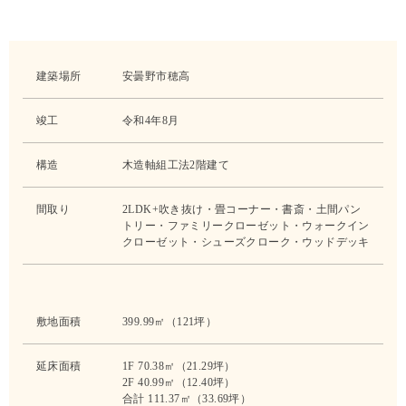
建築場所
安曇野市穂高
竣工
令和4年8月
構造
木造軸組工法2階建て
間取り
2LDK+吹き抜け・畳コーナー・書斎・土間パン
トリー・ファミリークローゼット・ウォークイン
クローゼット・シューズクローク・ウッドデッキ
敷地面積
399.99㎡（121坪）
延床面積
1F 70.38㎡（21.29坪）
2F 40.99㎡（12.40坪）
合計 111.37㎡（33.69坪）