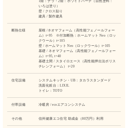
1階：ナラ・2階：ホワイトバーチ（自然塗料：
いろは塗り）
壁 / クロス貼り
建具 / 製作建具
断熱仕様
屋根 /ネオマフォーム（高性能フェノールフォー
ム）t=95 ※付加断熱：ホームマット Neo（ロッ
クウール）t=105
壁 / ホームマット Neo（ロックウール）t=105
基礎 / ネオマフォーム（高性能フェノールフォー
ム）t=95, t=40
基礎土間 / スタイロエース（高性能押出法ポリス
チレンフォーム） t=20
住宅設備
システムキッチン・UB：タカラスタンダード
洗面化粧台：LIXIL
トイレ：TOTO
付帯設備
冷暖房 / ecoエアコンシステム
その他
信州健康エコ住宅 助成金（80万円）利用