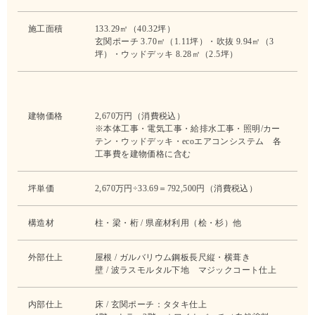
施工面積
133.29㎡（40.32坪）
玄関ポーチ 3.70㎡（1.11坪）・吹抜 9.94㎡（3
坪）・ウッドデッキ 8.28㎡（2.5坪）
建物価格
2,670万円（消費税込）
※本体工事・電気工事・給排水工事・照明/カー
テン・ウッドデッキ・ecoエアコンシステム 各
工事費を建物価格に含む
坪単価
2,670万円÷33.69＝792,500円（消費税込）
構造材
柱・梁・桁 / 県産材利用（桧・杉）他
外部仕上
屋根 / ガルバリウム鋼板長尺縦・横葺き
壁 / 波ラスモルタル下地 マジックコート仕上
内部仕上
床 / 玄関ポーチ：タタキ仕上