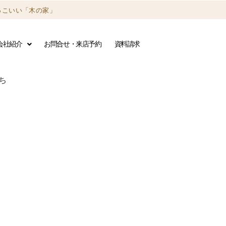
っこいい「木の家」
会社紹介
お問合せ・来店予約
資料請求
ち