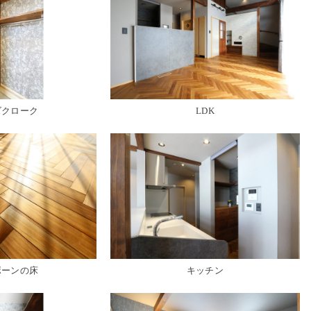
゙クローク
LDK
゙ーンの床
キッチン