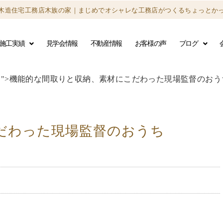
木造住宅工務店木族の家｜
まじめでオシャレな工務店がつくる
ちょっとか
施工実績
見学会情報
不動産情報
お客様の声
ブログ
">機能的な間取りと収納、素材に
こだわった現場監督のおう
だわった現場監督のおうち