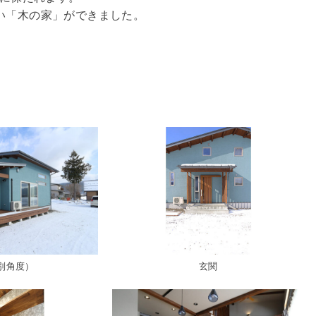
い「木の家」ができました。
別角度）
玄関