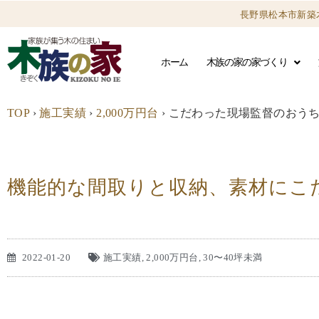
長野県松本市新築
ホーム
木族の家の家づくり
TOP
›
施工実績
›
2,000万円台
›
こだわった現場監督のおうち
機能的な間取りと収納、素材に
こ
2022-01-20
施工実績
,
2,000万円台
,
30〜40坪未満