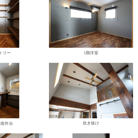
ントリー
1階洋室
吹き抜け
の造作台