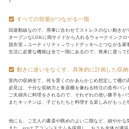
♪
すべての部屋がつながる一階
回遊動線なので、用事に合わせてストレスのない動きが
オープンなLDKに両サイドから入れるウォークインクロ
脱衣室→ユーティリティ→ウッドデッキへとつながる家
生活に必要な機能は全て一階にあるので、将来に渡って
動きに迷いをなくす、
具体的に計画した収納
室内の収納全て、何を置くのかあらかじめ想定して棚の
必見は、十分な収納力と食器棚を兼ねる特注の造作パン
ご夫婦共に料理をされるので、それぞれの使い勝手をバ
またキッチンは、子どもたちと料理する楽しみがもっと
他にも、ご主人の書斎や眺めのよい二階など、細やかな
また、ecoエアコンシステムを採用し、おうち全体が適