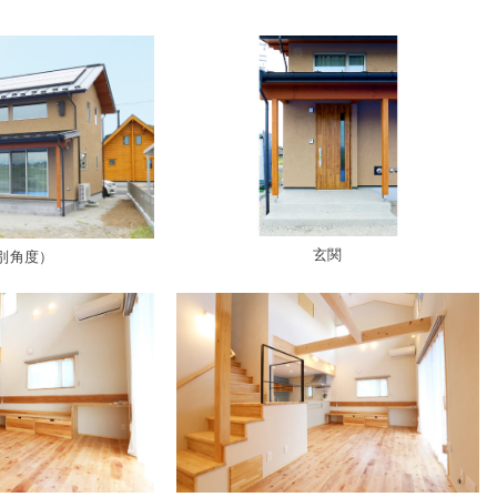
玄関
別角度）