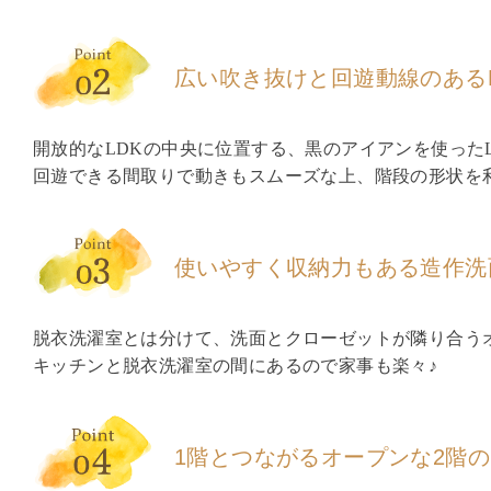
広い吹き抜けと
回遊動線のあるL
開放的なLDKの中央に位置する、黒のアイアンを使った
回遊できる間取りで動きもスムーズな上、階段の形状を利
使いやすく収納力もある
造作洗
脱衣洗濯室とは分けて、洗面とクローゼットが隣り合う
キッチンと脱衣洗濯室の間にあるので家事も楽々♪
1階とつながる
オープンな2階