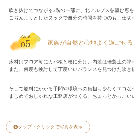
吹き抜けでつながる2階の一部に、北アルプスを望む窓
こぢんまりとしたヌックで自分の時間を持つのも、仕切
家族が自然と心地よく過ごせる
床材はフロア毎にカバ桜と桧に分け、内装は珪藻土の塗
また、何度も検討して丁度いいバランスを見つけた吹き
そして燃料にかかる手間や環境への負担も少なくエコな
まじめでおしゃれな工務店がつくる、ちょっとかっこい
タップ・クリックで写真を表示