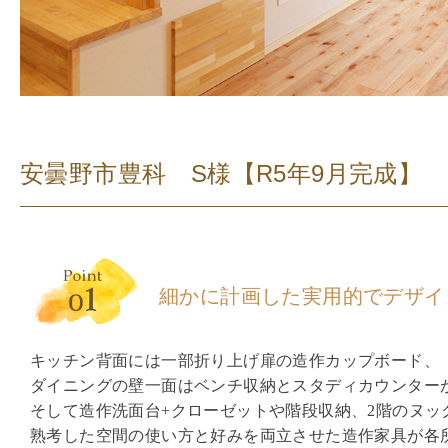
安曇野市豊科 S様
【R5年9月完成】
細かに計画した
実用的でデザイ
キッチン背面には一部折り上げ扉の造作カップボード、
ダイニングの壁一面はベンチ収納とスタディカウンター
そして造作洗面台+クローゼットや階段収納、2階のヌッ
熟考した空間の使い方と好みを両立させた造作家具が各