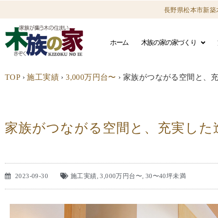
長野県松本市新築
ホーム
木族の家の家づくり
TOP
›
施工実績
›
3,000万円台〜
›
家族がつながる空間と、充
家族がつながる空間と、充実した
2023-09-30
施工実績
,
3,000万円台〜
,
30〜40坪未満