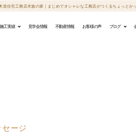
木造住宅工務店木族の家｜
まじめでオシャレな工務店がつくる
ちょっとか
施工実績
見学会情報
不動産情報
お客様の声
ブログ
ッセージ