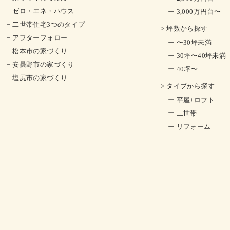
− ゼロ・エネ・ハウス
ー 3,000万円台〜
− 二世帯住宅3つのタイプ
> 坪数から探す
− アフターフォロー
ー 〜30坪未満
− 松本市の家づくり
ー 30坪〜40坪未満
− 安曇野市の家づくり
ー 40坪〜
− 塩尻市の家づくり
> タイプから探す
ー 平屋+ロフト
ー 二世帯
ー リフォーム